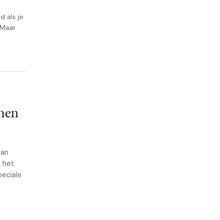
d als je
 Maar
nnen
aan
t het
peciale