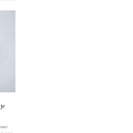
je
nsen