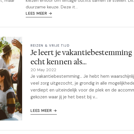
et, maar
kiezen ervoor om vintage outfits samen te stellen. Dit
duurzame keuze. Deze it...
LEES MEER →
REIZEN & VRIJE TIJD
Je leert je vakantiebestemming
echt kennen als…
20 May 2022
Je vakantiebestemming… Je hebt hem waarschijnli
veel zorg uitgezocht, je grondig in alle mogelijkhed
verdiept en uiteindelijk voor de plek en de acco
gekozen waar jij je het best bij v...
LEES MEER →