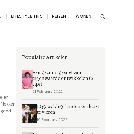
D
LIFESTYLE TIPS
REIZEN
WONEN
Populaire Artikelen
Een gezond gevoel van
eigenwaarde ontwikkelen (5
tips)
21 February 2022
ke en
f lekker
10 geweldige landen om kerst
m goed
te vieren
10 February 2022