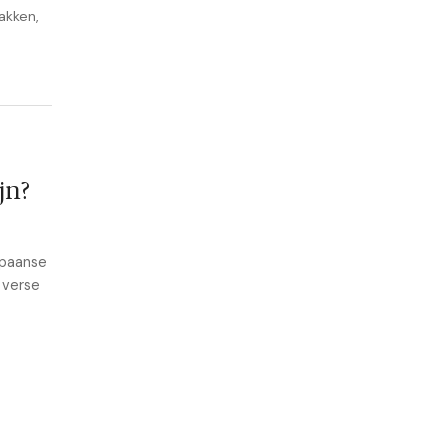
akken,
jn?
Spaanse
 verse