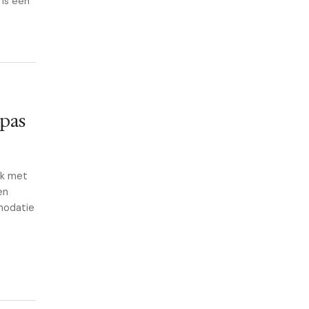
 is een
 pas
jk met
en
mmodatie