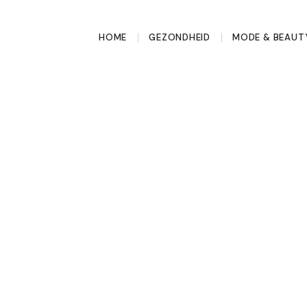
HOME
GEZONDHEID
MODE & BEAUT
easy hair look dit