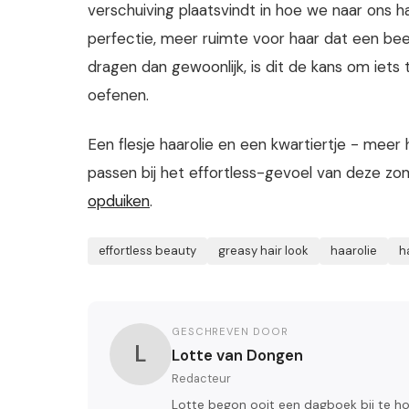
verschuiving plaatsvindt in hoe we naar ons h
perfectie, meer ruimte voor haar dat een beetj
dragen dan gewoonlijk, is dit de kans om iets
oefenen.
Een flesje haarolie en een kwartiertje - meer he
passen bij het effortless-gevoel van deze zo
opduiken
.
effortless beauty
greasy hair look
haarolie
h
GESCHREVEN DOOR
L
Lotte van Dongen
Redacteur
Lotte begon ooit een dagboek bij te ho