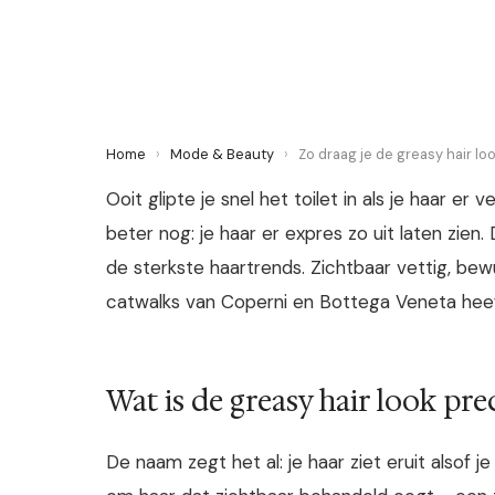
3 June 2026
·
6 min leestijd
Home
›
Mode & Beauty
›
Zo draag je de greasy hair lo
Ooit glipte je snel het toilet in als je haar e
beter nog: je haar er expres zo uit laten zien.
de sterkste haartrends. Zichtbaar vettig, be
catwalks van Coperni en Bottega Veneta heeft
Wat is de greasy hair look pre
De naam zegt het al: je haar ziet eruit alsof j