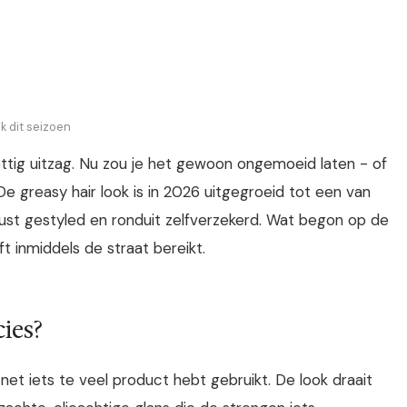
ok dit seizoen
r vettig uitzag. Nu zou je het gewoon ongemoeid laten - of
 De greasy hair look is in 2026 uitgegroeid tot een van
wust gestyled en ronduit zelfverzekerd. Wat begon op de
 inmiddels de straat bereikt.
cies?
e net iets te veel product hebt gebruikt. De look draait