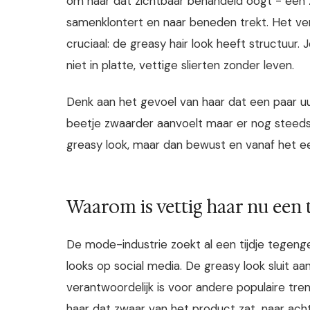
om haar dat zichtbaar behandeld oogt - een z
samenklontert en naar beneden trekt. Het ver
cruciaal: de greasy hair look heeft structuur.
niet in platte, vettige slierten zonder leven.
Denk aan het gevoel van haar dat een paar uu
beetje zwaarder aanvoelt maar er nog steeds 
greasy look, maar dan bewust en vanaf het 
Waarom is vettig haar nu een 
De mode-industrie zoekt al een tijdje tegen
looks op social media. De greasy look sluit a
verantwoordelijk is voor andere populaire tr
haar dat zwaar van het product zat, naar ac