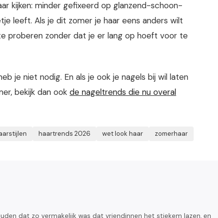
aar kijken: minder gefixeerd op glanzend-schoon-
e leeft. Als je dit zomer je haar eens anders wilt
 te proberen zonder dat je er lang op hoeft voor te
b je niet nodig. En als je ook je nagels bij wil laten
mer, bekijk dan ook
de nageltrends die nu overal
aarstijlen
haartrends 2026
wet look haar
zomerhaar
uden dat zo vermakelijk was dat vriendinnen het stiekem lazen, en