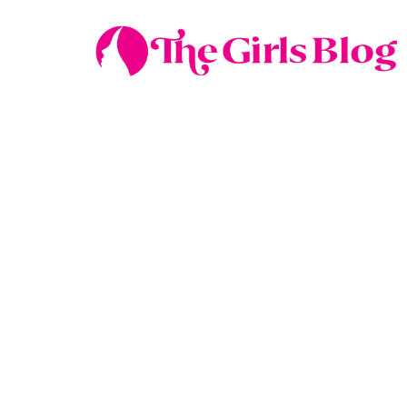
MODE & BEAUTY
Zo draag je de gr
seizoen