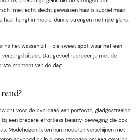
achte, olieachtige glans die de strengen iets
schil met echt slecht gewassen haar is subtiel maar
 Je haar hangt in mooie, dunne strengen met rijke glans,
r na het wassen zit - die sweet spot waar het een
verzorgd uitziet. Dat gevoel recreeer je met de
eerste moment van de dag.
trend?
gewicht voor de overdaad aan perfecte, gladgestraalde
an bij een bredere effortless beauty-beweging die ook
ends. Modehuizen lieten hun modellen verschijnen met
hteren geveegd en in dunne strengen omlaag gevallen.