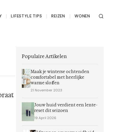
Y
LIFESTYLE TIPS
REIZEN
WONEN
Populaire Artikelen
Maak je winterse ochtenden
comfortabel met heerlijke
warme sloffen
21 November 2023
praat
Jouw huid verdient een lente-
reset dit seizoen
19 April 2026